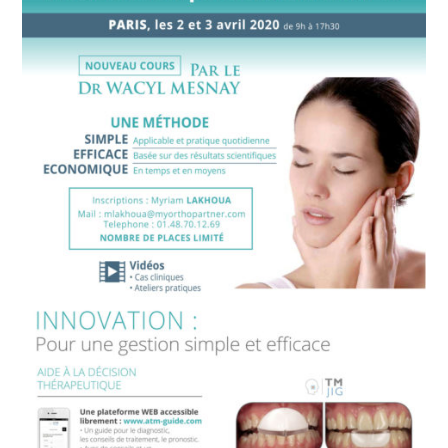
cours
par
le
docteur
Wacyl
Mesnay