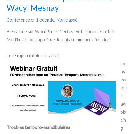
Wacyl Mesnay
Conférence orthodentie
,
Non classé
Bienvenue sur WordPress. Ceci est votre premier article.
Modifiez-le ou supprimez-le, puis commencez à écrire !
Lorem ipsum dolor sit amet,
co
ns
ect
etu
r
adi
pis
cin
Troubles temporo-mandibulaires
g