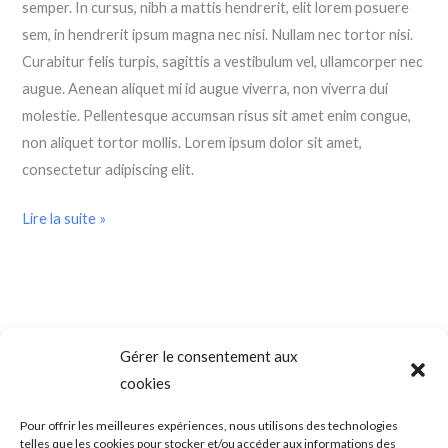
semper. In cursus, nibh a mattis hendrerit, elit lorem posuere
sem, in hendrerit ipsum magna nec nisi. Nullam nec tortor nisi.
Curabitur felis turpis, sagittis a vestibulum vel, ullamcorper nec
augue. Aenean aliquet mi id augue viverra, non viverra dui
molestie. Pellentesque accumsan risus sit amet enim congue,
non aliquet tortor mollis. Lorem ipsum dolor sit amet,
consectetur adipiscing elit.
Lire la suite »
Gérer le consentement aux
cookies
SADAM (Syndrome Algo-Dysfonctionnel de l’Appareil
Mandicateur – DTM ( les désordres ou dysfonctions de
l’articulation temporo-mandibulaire) – Troubles temporo-
Pour offrir les meilleures expériences, nous utilisons des technologies
mandibulaires. Douleurs de l’ATM – Blocage de la mâchoire –
telles que les cookies pour stocker et/ou accéder aux informations des