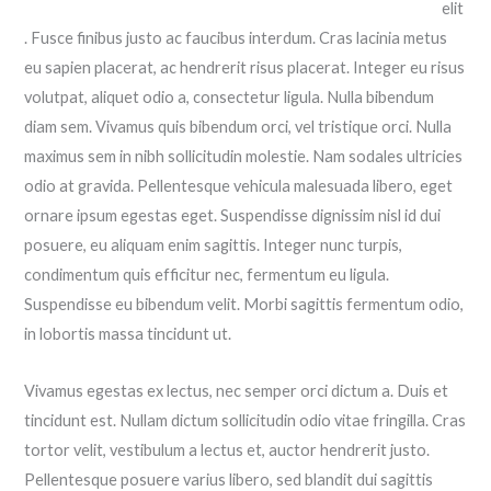
elit
. Fusce finibus justo ac faucibus interdum. Cras lacinia metus
eu sapien placerat, ac hendrerit risus placerat. Integer eu risus
volutpat, aliquet odio a, consectetur ligula. Nulla bibendum
diam sem. Vivamus quis bibendum orci, vel tristique orci. Nulla
maximus sem in nibh sollicitudin molestie. Nam sodales ultricies
odio at gravida. Pellentesque vehicula malesuada libero, eget
ornare ipsum egestas eget. Suspendisse dignissim nisl id dui
posuere, eu aliquam enim sagittis. Integer nunc turpis,
condimentum quis efficitur nec, fermentum eu ligula.
Suspendisse eu bibendum velit. Morbi sagittis fermentum odio,
in lobortis massa tincidunt ut.
Vivamus egestas ex lectus, nec semper orci dictum a. Duis et
tincidunt est. Nullam dictum sollicitudin odio vitae fringilla. Cras
tortor velit, vestibulum a lectus et, auctor hendrerit justo.
Pellentesque posuere varius libero, sed blandit dui sagittis