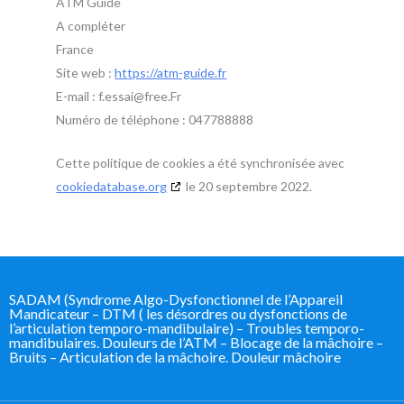
ATM Guide
A compléter
France
Site web :
https://atm-guide.fr
E-mail :
f.essai@
free.Fr
Numéro de téléphone : 047788888
Cette politique de cookies a été synchronisée avec
cookiedatabase.org
le 20 septembre 2022.
SADAM (Syndrome Algo-Dysfonctionnel de l’Appareil
Mandicateur – DTM ( les désordres ou dysfonctions de
l’articulation temporo-mandibulaire) – Troubles temporo-
mandibulaires. Douleurs de l’ATM – Blocage de la mâchoire –
Bruits – Articulation de la mâchoire. Douleur mâchoire