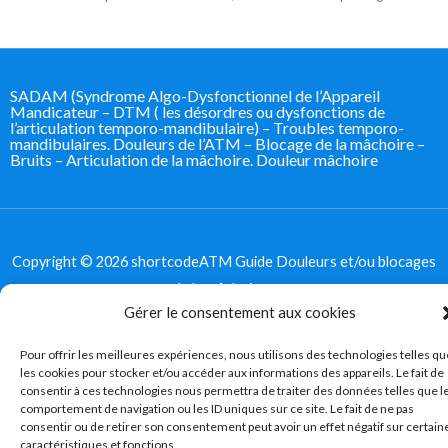
SADAM (Syndrome Algo-Dysfonctionnel de l’Appareil
Mandicateur – DTM ( les désordres ou dysfonctions de
l’articulation temporo-mandibulaire) – Troubles temporo-
mandibulaires. Douleurs de l’ATM – Blocage de la mâchoire –
Bruits – Articulation de la mâchoire. Douleur mâchoire
Copyright © 2026 shortcodeATM Guide Douleurs et/ou blocages
de la mâchoire -
Gérer le consentement aux cookies
Politique de confidentialité
|
Politique des cookies
Pour offrir les meilleures expériences, nous utilisons des technologies telles qu
Mis en place par ATM Guide Douleurs et/ou blocages de la
les cookies pour stocker et/ou accéder aux informations des appareils. Le fait de
mâchoire
consentir à ces technologies nous permettra de traiter des données telles que l
comportement de navigation ou les ID uniques sur ce site. Le fait de ne pas
consentir ou de retirer son consentement peut avoir un effet négatif sur certain
caractéristiques et fonctions.