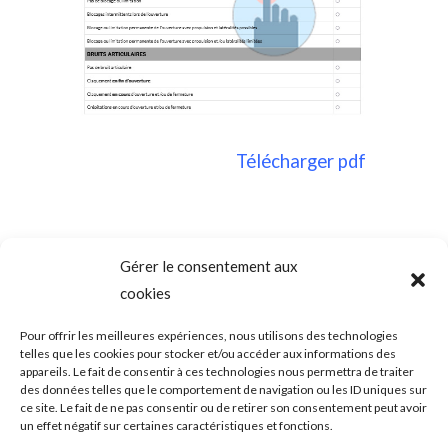
Télécharger pd
f
Gérer le consentement aux
cookies
SADAM (Syndrome Algo-Dysfonctionnel de l’Appareil
Mandicateur – DTM ( les désordres ou dysfonctions de
l’articulation temporo-mandibulaire) – Troubles temporo-
Pour offrir les meilleures expériences, nous utilisons des technologies
mandibulaires. Douleurs de l’ATM – Blocage de la mâchoire –
telles que les cookies pour stocker et/ou accéder aux informations des
Bruits – Articulation de la mâchoire. Douleur mâchoire
appareils. Le fait de consentir à ces technologies nous permettra de traiter
des données telles que le comportement de navigation ou les ID uniques sur
ce site. Le fait de ne pas consentir ou de retirer son consentement peut avoir
un effet négatif sur certaines caractéristiques et fonctions.