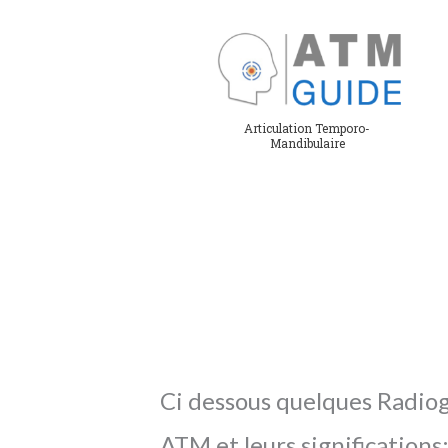
Aller
au
contenu
Articulation Temporo-
Mandibulaire
Ci dessous quelques Radiog
ATM et leurs significations