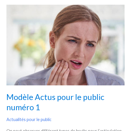
Modèle
Actus
pour
le
public
numéro
1
Modèle Actus pour le public
numéro 1
Actualités pour le public
On peut observer différent types de bruits pour l’articulation