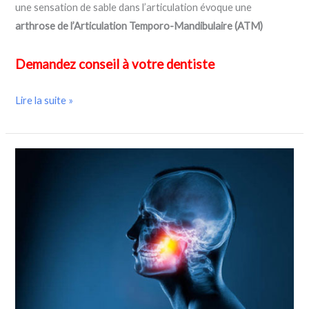
une sensation de sable dans l’articulation évoque une
arthrose de l’Articulation Temporo-Mandibulaire (ATM)
Demandez conseil à votre dentiste
Lire la suite »
Modèle
Actus
pour
le
public
numéro
2