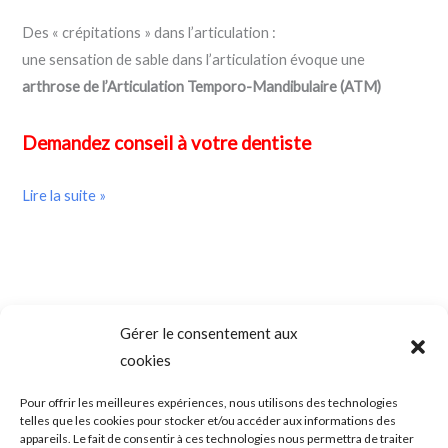
Des « crépitations » dans l’articulation :
une sensation de sable dans l’articulation évoque une
arthrose de l’Articulation Temporo-Mandibulaire (ATM)
Demandez conseil à votre dentiste
Lire la suite »
Gérer le consentement aux
cookies
SADAM (Syndrome Algo-Dysfonctionnel de l’Appareil
Mandicateur – DTM ( les désordres ou dysfonctions de
l’articulation temporo-mandibulaire) – Troubles temporo-
Pour offrir les meilleures expériences, nous utilisons des technologies
mandibulaires. Douleurs de l’ATM – Blocage de la mâchoire –
telles que les cookies pour stocker et/ou accéder aux informations des
Bruits – Articulation de la mâchoire. Douleur mâchoire
appareils. Le fait de consentir à ces technologies nous permettra de traiter