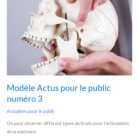
Actus
pour
le
public
numéro
3
Modèle Actus pour le public
numéro 3
Actualités pour le public
On peut observer différent types de bruits pour l’articulation
de la mâchoire: