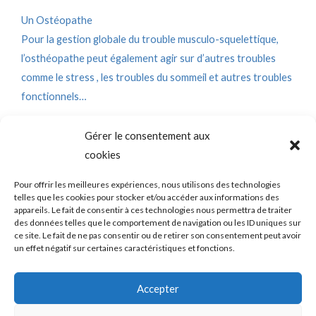
Un Ostéopathe​
Pour la gestion globale du trouble musculo-squelettique,
l’osthéopathe peut également agir sur d’autres troubles
comme le stress , les troubles du sommeil et autres troubles
fonctionnels…​
Gérer le consentement aux
cookies
SADAM (Syndrome Algo-Dysfonctionnel de l’Appareil
Mandicateur – DTM ( les désordres ou dysfonctions de
l’articulation temporo-mandibulaire) – Troubles temporo-
Pour offrir les meilleures expériences, nous utilisons des technologies
mandibulaires. Douleurs de l’ATM – Blocage de la mâchoire –
telles que les cookies pour stocker et/ou accéder aux informations des
Bruits – Articulation de la mâchoire. Douleur mâchoire
appareils. Le fait de consentir à ces technologies nous permettra de traiter
des données telles que le comportement de navigation ou les ID uniques sur
ce site. Le fait de ne pas consentir ou de retirer son consentement peut avoir
un effet négatif sur certaines caractéristiques et fonctions.
Copyright © 2026 shortcodeATM Guide Douleurs et/ou blocages
Accepter
de la mâchoire -
Politique de confidentialité
|
Politique des cookies