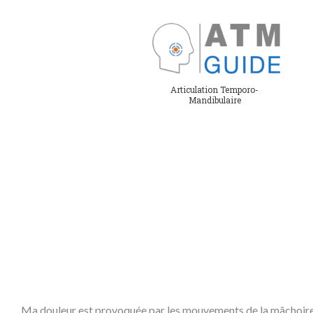
Aller
au
contenu
Articulation Temporo-
Mandibulaire
Ma douleur est provoquée par les mouvements de la mâchoire