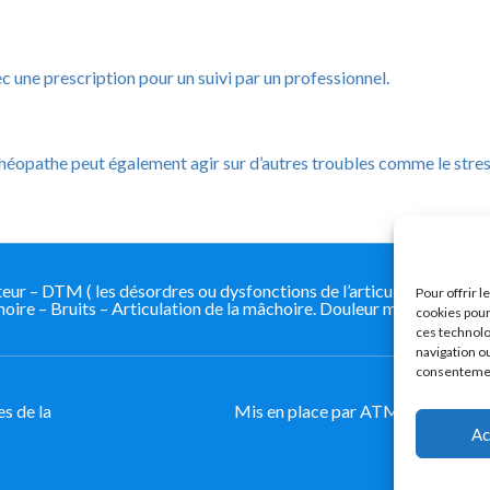
 une prescription pour un suivi par un professionnel.​
théopathe peut également agir sur d’autres troubles comme le stress
 – DTM ( les désordres ou dysfonctions de l’articulation tempo
Pour offrir 
ire – Bruits – Articulation de la mâchoire. Douleur mâchoire
cookies pour
ces technolo
navigation ou
consentement
s de la
Mis en place par ATM Guide Doule
Ac