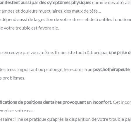
 manifestent aussi par des symptômes physiques
comme des altérati
s, crampes et douleurs musculaires, des maux de tête…
épend aussi de la gestion de votre stress et de troubles fonction
de votre trouble est favorable.
 en œuvre par vous même. Il consiste tout d’abord par
une prise d
s de stress important ou prolongé, le recours à un
psychothérapeute
os problèmes.
ications de positions dentaires provoquant un inconfort.
Cet incon
’empirer votre cas.
aire ; il ne se pratique qu’après la disparition de votre trouble p