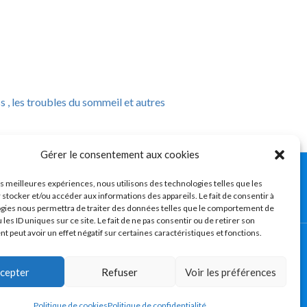
 , les troubles du sommeil et autres
Gérer le consentement aux cookies
ro-mandibulaire) – Troubles
les meilleures expériences, nous utilisons des technologies telles que les
 stocker et/ou accéder aux informations des appareils. Le fait de consentir à
gies nous permettra de traiter des données telles que le comportement de
 les ID uniques sur ce site. Le fait de ne pas consentir ou de retirer son
 peut avoir un effet négatif sur certaines caractéristiques et fonctions.
urs et/ou blocages de la mâchoire
cepter
Refuser
Voir les préférences
Politique de cookies
Politique de confidentialité