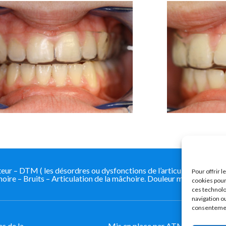
 – DTM ( les désordres ou dysfonctions de l’articulation tempo
Pour offrir 
ire – Bruits – Articulation de la mâchoire. Douleur mâchoire
cookies pour
ces technolo
navigation ou
consentement
s de la
Mis en place par ATM Guide Doule