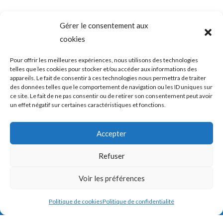
Gérer le consentement aux
cookies
SADAM (Syndrome Algo-Dysfonctionnel de l’Appareil
Mandicateur – DTM ( les désordres ou dysfonctions de
l’articulation temporo-mandibulaire) – Troubles temporo-
Pour offrir les meilleures expériences, nous utilisons des technologies
mandibulaires. Douleurs de l’ATM – Blocage de la mâchoire –
telles que les cookies pour stocker et/ou accéder aux informations des
Bruits – Articulation de la mâchoire. Douleur mâchoire
appareils. Le fait de consentir à ces technologies nous permettra de traiter
des données telles que le comportement de navigation ou les ID uniques sur
ce site. Le fait de ne pas consentir ou de retirer son consentement peut avoir
un effet négatif sur certaines caractéristiques et fonctions.
Copyright © 2026 shortcodeATM Guide Douleurs et/ou blocages
Accepter
de la mâchoire -
Politique de confidentialité
|
Politique des cookies
Refuser
Mis en place par ATM Guide Douleurs et/ou blocages de la
Voir les préférences
mâchoire
Politique de cookies
Politique de confidentialité
PHP Code Snippets
Powered By :
XYZScripts.com