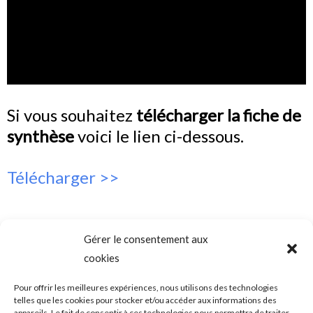
Si vous souhaitez
télécharger la fiche de
synthèse
voici le lien ci-dessous.
Télécharger >>
Gérer le consentement aux
cookies
SADAM (Syndrome Algo-Dysfonctionnel de l’Appareil
Mandicateur – DTM ( les désordres ou dysfonctions de
l’articulation temporo-mandibulaire) – Troubles temporo-
Pour offrir les meilleures expériences, nous utilisons des technologies
mandibulaires. Douleurs de l’ATM – Blocage de la mâchoire –
telles que les cookies pour stocker et/ou accéder aux informations des
Bruits – Articulation de la mâchoire. Douleur mâchoire
appareils. Le fait de consentir à ces technologies nous permettra de traiter