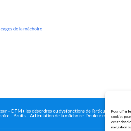
cages de la mâchoire
 – DTM ( les désordres ou dysfonctions de l’articulation tempo
Pour offrir 
ire – Bruits – Articulation de la mâchoire. Douleur mâchoire
cookies pour
ces technolo
navigation ou