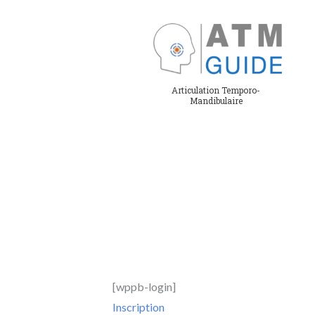
Aller
au
contenu
Articulation Temporo-
Mandibulaire
[wppb-login]
Inscription