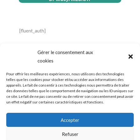
[fluent_auth]
Gérer le consentement aux
cookies
SADAM (Syndrome Algo-Dysfonctionnel de l’Appareil
Mandicateur – DTM ( les désordres ou dysfonctions de
l’articulation temporo-mandibulaire) – Troubles temporo-
Pour offrir les meilleures expériences, nous utilisons des technologies
mandibulaires. Douleurs de l’ATM – Blocage de la mâchoire –
telles que les cookies pour stocker et/ou accéder aux informations des
Bruits – Articulation de la mâchoire. Douleur mâchoire
appareils. Le fait de consentir à ces technologies nous permettra de traiter
des données telles que le comportement de navigation ou les ID uniques sur
ce site. Le fait de ne pas consentir ou de retirer son consentement peut avoir
un effet négatif sur certaines caractéristiques et fonctions.
Copyright © 2026 shortcodeATM Guide Douleurs et/ou blocages
Accepter
de la mâchoire -
Politique de confidentialité
|
Politique des cookies
Refuser