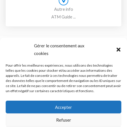
Autre info
ATM Guide ...
Gérer le consentement aux
cookies
SADAM (Syndrome Algo-Dysfonctionnel de l’Appareil
Mandicateur – DTM ( les désordres ou dysfonctions de
l’articulation temporo-mandibulaire) – Troubles temporo-
Pour offrir les meilleures expériences, nous utilisons des technologies
mandibulaires. Douleurs de l’ATM – Blocage de la mâchoire –
telles que les cookies pour stocker et/ou accéder aux informations des
Bruits – Articulation de la mâchoire. Douleur mâchoire
appareils. Le fait de consentir à ces technologies nous permettra de traiter
des données telles que le comportement de navigation ou les ID uniques sur
ce site. Le fait de ne pas consentir ou de retirer son consentement peut avoir
un effet négatif sur certaines caractéristiques et fonctions.
Copyright © 2026 shortcodeATM Guide Douleurs et/ou blocages
Accepter
de la mâchoire -
Politique de confidentialité
|
Politique des cookies
Refuser