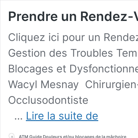
Prendre un Rendez-V
Cliquez ici pour un Rende
Gestion des Troubles Tem
Blocages et Dysfonctionn
Wacyl Mesnay Chirurgien-
Occlus
Prendre
…
Lire la suite de
un
Rendez-
Vous
ATM Guide Douleurs et/ou blocages de la mâchoire
en