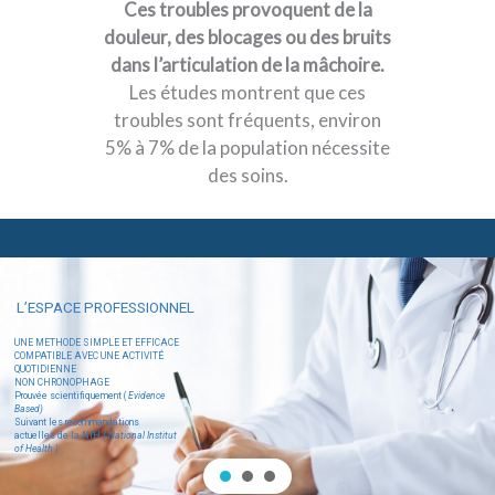
Ces troubles provoquent de la
douleur, des blocages ou des bruits
dans l’articulation de la mâchoire.
Les études montrent que ces
troubles sont fréquents, environ
5% à 7% de la population nécessite
des soins.
L’ESPACE PROFESSIONNEL
UNE METHODE SIMPLE ET EFFICACE
COMPATIBLE AVEC UNE ACTIVITÉ
QUOTIDIENNE
NON CHRONOPHAGE
Prouvée scientifiquement (
Evidence
Based)
Suivant les recommandations
actuelles de la NIH
( National Institut
of Health )