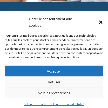
Gérer le consentement aux
cookies
SADAM (Syndrome Algo-Dysfonctionnel de l’Appareil
Mandicateur – DTM ( les désordres ou dysfonctions de
l’articulation temporo-mandibulaire) – Troubles temporo-
Pour offrir les meilleures expériences, nous utilisons des technologies
mandibulaires. Douleurs de l’ATM – Blocage de la mâchoire –
telles que les cookies pour stocker et/ou accéder aux informations des
Bruits – Articulation de la mâchoire. Douleur mâchoire
appareils. Le fait de consentir à ces technologies nous permettra de traiter
des données telles que le comportement de navigation ou les ID uniques sur
ce site. Le fait de ne pas consentir ou de retirer son consentement peut avoir
un effet négatif sur certaines caractéristiques et fonctions.
Copyright © 2026 shortcodeATM Guide Douleurs et/ou blocages
Accepter
de la mâchoire -
Politique de confidentialité
|
Politique des cookies
Refuser
Mis en place par ATM Guide Douleurs et/ou blocages de la
Voir les préférences
mâchoire
Politique de cookies
Politique de confidentialité