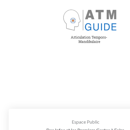
Aller
au
contenu
Articulation Temporo-
Mandibulaire
Espace Public