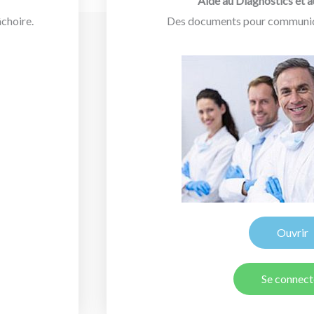
Aide au Diagnostics et 
âchoire.
Des documents pour communiqu
Ouvrir
Se connect