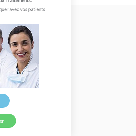
aux Traitements.
er avec vos patients
er