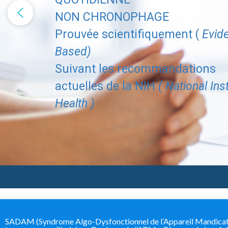
NON CHRONOPHAGE
Prouvée scientifiquement (
Evid
Based)
Suivant les recommandations
actuelles de la NIH
( National Inst
Health )
SADAM (Syndrome Algo-Dysfonctionnel de l’Appareil Mandicateur