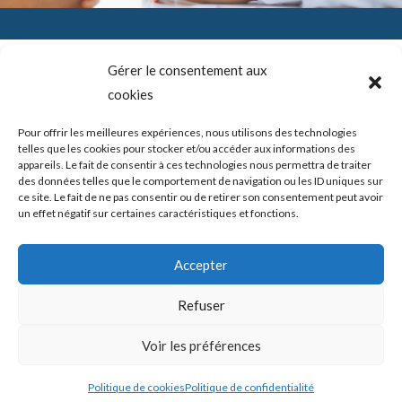
Gérer le consentement aux
cookies
SADAM (Syndrome Algo-Dysfonctionnel de l’Appareil
Mandicateur – DTM ( les désordres ou dysfonctions de
l’articulation temporo-mandibulaire) – Troubles temporo-
Pour offrir les meilleures expériences, nous utilisons des technologies
mandibulaires. Douleurs de l’ATM – Blocage de la mâchoire –
telles que les cookies pour stocker et/ou accéder aux informations des
Bruits – Articulation de la mâchoire. Douleur mâchoire
appareils. Le fait de consentir à ces technologies nous permettra de traiter
des données telles que le comportement de navigation ou les ID uniques sur
ce site. Le fait de ne pas consentir ou de retirer son consentement peut avoir
un effet négatif sur certaines caractéristiques et fonctions.
Copyright © 2026 shortcodeATM Guide Douleurs et/ou blocages
Accepter
de la mâchoire -
Politique de confidentialité
|
Politique des cookies
Refuser
Mis en place par ATM Guide Douleurs et/ou blocages de la
Voir les préférences
mâchoire
Politique de cookies
Politique de confidentialité