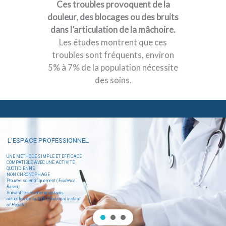
Ces troubles provoquent de la
douleur, des blocages ou des bruits
dans l’articulation de la mâchoire.
Les études montrent que ces
troubles sont fréquents, environ
5% à 7% de la population nécessite
des soins.
L’ESPACE PROFESSIONNEL
UNE METHODE SIMPLE ET EFFICACE
COMPATIBLE AVEC UNE ACTIVITÉ
QUOTIDIENNE
NON CHRONOPHAGE
Prouvée scientifiquement (
Evidence
Based)
Suivant les recommandations
actuelles de la NIH
( National Institut
of Health )