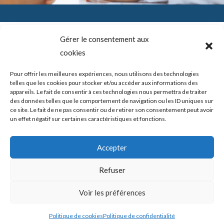
Gérer le consentement aux
cookies
SADAM (Syndrome Algo-Dysfonctionnel de l’Appareil
Mandicateur – DTM ( les désordres ou dysfonctions de
l’articulation temporo-mandibulaire) – Troubles temporo-
Pour offrir les meilleures expériences, nous utilisons des technologies
mandibulaires. Douleurs de l’ATM – Blocage de la mâchoire –
telles que les cookies pour stocker et/ou accéder aux informations des
Bruits – Articulation de la mâchoire. Douleur mâchoire
appareils. Le fait de consentir à ces technologies nous permettra de traiter
des données telles que le comportement de navigation ou les ID uniques sur
ce site. Le fait de ne pas consentir ou de retirer son consentement peut avoir
un effet négatif sur certaines caractéristiques et fonctions.
Copyright © 2026 shortcodeATM Guide Douleurs et/ou blocages
Accepter
de la mâchoire -
Politique de confidentialité
|
Politique des cookies
Refuser
Mis en place par ATM Guide Douleurs et/ou blocages de la
Voir les préférences
mâchoire
Politique de cookies
Politique de confidentialité