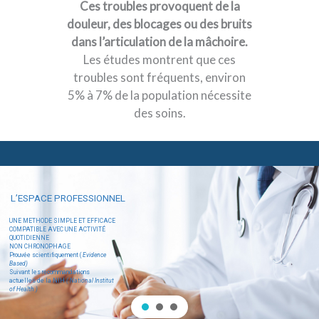
Ces troubles provoquent de la
douleur, des blocages ou des bruits
dans l’articulation de la mâchoire.
Les études montrent que ces
troubles sont fréquents, environ
5% à 7% de la population nécessite
des soins.
L’ESPACE PROFESSIONNEL
UNE METHODE SIMPLE ET EFFICACE
COMPATIBLE AVEC UNE ACTIVITÉ
QUOTIDIENNE
NON CHRONOPHAGE
Prouvée scientifiquement (
Evidence
Based)
Suivant les recommandations
actuelles de la NIH
( National Institut
of Health )