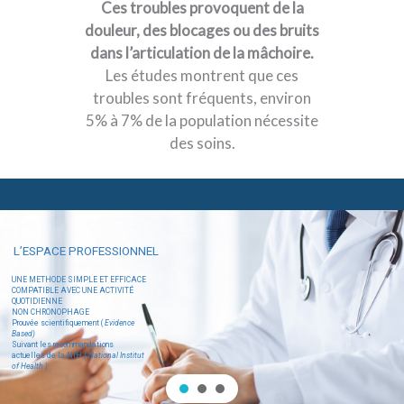
Ces troubles provoquent de la
douleur, des blocages ou des bruits
dans l’articulation de la mâchoire.
Les études montrent que ces
troubles sont fréquents, environ
5% à 7% de la population nécessite
des soins.
L’ESPACE PROFESSIONNEL
UNE METHODE SIMPLE ET EFFICACE
COMPATIBLE AVEC UNE ACTIVITÉ
QUOTIDIENNE
NON CHRONOPHAGE
Prouvée scientifiquement (
Evidence
Based)
Suivant les recommandations
actuelles de la NIH
( National Institut
of Health )