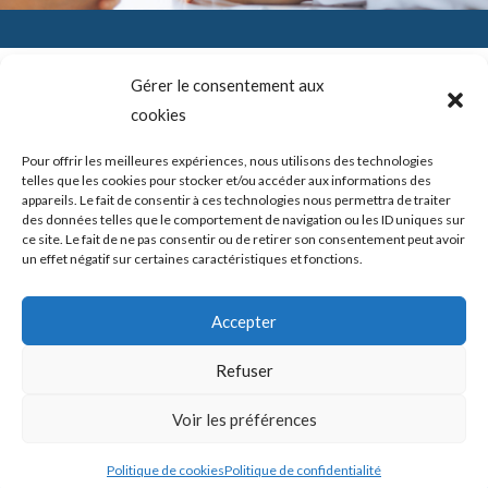
Gérer le consentement aux
cookies
SADAM (Syndrome Algo-Dysfonctionnel de l’Appareil
Mandicateur – DTM ( les désordres ou dysfonctions de
l’articulation temporo-mandibulaire) – Troubles temporo-
Pour offrir les meilleures expériences, nous utilisons des technologies
mandibulaires. Douleurs de l’ATM – Blocage de la mâchoire –
telles que les cookies pour stocker et/ou accéder aux informations des
Bruits – Articulation de la mâchoire. Douleur mâchoire
appareils. Le fait de consentir à ces technologies nous permettra de traiter
des données telles que le comportement de navigation ou les ID uniques sur
ce site. Le fait de ne pas consentir ou de retirer son consentement peut avoir
un effet négatif sur certaines caractéristiques et fonctions.
Copyright © 2026 shortcodeATM Guide Douleurs et/ou blocages
Accepter
de la mâchoire -
Politique de confidentialité
|
Politique des cookies
Refuser
Mis en place par ATM Guide Douleurs et/ou blocages de la
Voir les préférences
mâchoire
Politique de cookies
Politique de confidentialité