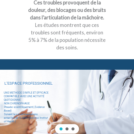
Ces troubles provoquent de la
douleur, des blocages ou des bruits
dans l’articulation de la mâchoire.
Les études montrent que ces
troubles sont fréquents, environ
5% à 7% de la population nécessite
des soins.
L’ESPACE PROFESSIONNEL
UNE METHODE SIMPLE ET EFFICACE
COMPATIBLE AVEC UNE ACTIVITÉ
QUOTIDIENNE
NON CHRONOPHAGE
Prouvée scientifiquement (
Evidence
Based)
Suivant les recommandations
actuelles de la NIH
( National Institut
of Health )