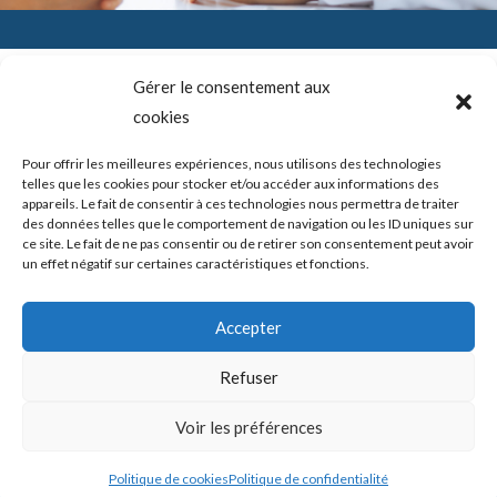
Gérer le consentement aux
cookies
SADAM (Syndrome Algo-Dysfonctionnel de l’Appareil
Mandicateur – DTM ( les désordres ou dysfonctions de
l’articulation temporo-mandibulaire) – Troubles temporo-
Pour offrir les meilleures expériences, nous utilisons des technologies
mandibulaires. Douleurs de l’ATM – Blocage de la mâchoire –
telles que les cookies pour stocker et/ou accéder aux informations des
Bruits – Articulation de la mâchoire. Douleur mâchoire
appareils. Le fait de consentir à ces technologies nous permettra de traiter
des données telles que le comportement de navigation ou les ID uniques sur
ce site. Le fait de ne pas consentir ou de retirer son consentement peut avoir
un effet négatif sur certaines caractéristiques et fonctions.
Copyright © 2026 shortcodeATM Guide Douleurs et/ou blocages
Accepter
de la mâchoire -
Politique de confidentialité
|
Politique des cookies
Refuser
Mis en place par ATM Guide Douleurs et/ou blocages de la
Voir les préférences
mâchoire
Politique de cookies
Politique de confidentialité