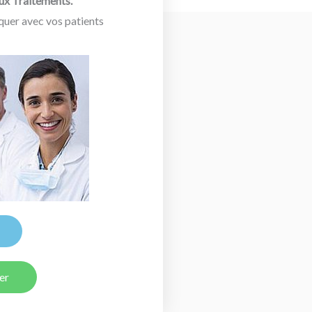
aux Traitements.
er avec vos patients
er