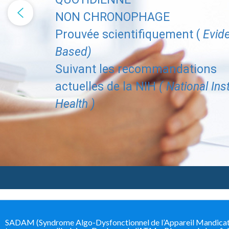
NON CHRONOPHAGE
Prouvée scientifiquement (
Evid
Based)
Suivant les recommandations
actuelles de la NIH
( National Inst
Health )
SADAM (Syndrome Algo-Dysfonctionnel de l’Appareil Mandicateur