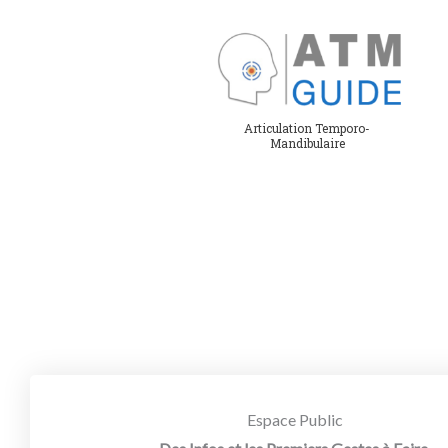
Aller
au
contenu
Articulation Temporo-
Mandibulaire
Espace Public