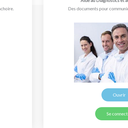
Aide au Diagnostics et 
âchoire.
Des documents pour communiqu
Ouvrir
Se connect