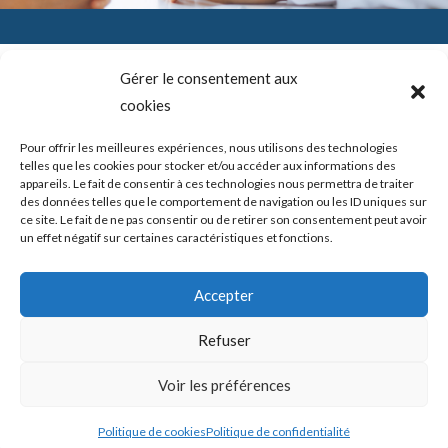
Gérer le consentement aux
cookies
SADAM (Syndrome Algo-Dysfonctionnel de l’Appareil
Mandicateur – DTM ( les désordres ou dysfonctions de
l’articulation temporo-mandibulaire) – Troubles temporo-
Pour offrir les meilleures expériences, nous utilisons des technologies
mandibulaires. Douleurs de l’ATM – Blocage de la mâchoire –
telles que les cookies pour stocker et/ou accéder aux informations des
Bruits – Articulation de la mâchoire. Douleur mâchoire
appareils. Le fait de consentir à ces technologies nous permettra de traiter
des données telles que le comportement de navigation ou les ID uniques sur
ce site. Le fait de ne pas consentir ou de retirer son consentement peut avoir
un effet négatif sur certaines caractéristiques et fonctions.
Copyright © 2026 shortcodeATM Guide Douleurs et/ou blocages
Accepter
de la mâchoire -
Politique de confidentialité
|
Politique des cookies
Refuser
Mis en place par ATM Guide Douleurs et/ou blocages de la
Voir les préférences
mâchoire
Politique de cookies
Politique de confidentialité