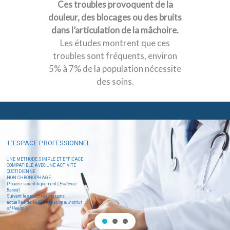
Ces troubles provoquent de la
douleur, des blocages ou des bruits
dans l’articulation de la mâchoire.
Les études montrent que ces
troubles sont fréquents, environ
5% à 7% de la population nécessite
des soins.
L’ESPACE PROFESSIONNEL
UNE METHODE SIMPLE ET EFFICACE
COMPATIBLE AVEC UNE ACTIVITÉ
QUOTIDIENNE
NON CHRONOPHAGE
Prouvée scientifiquement (
Evidence
Based)
Suivant les recommandations
actuelles de la NIH
( National Institut
of Health )