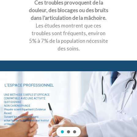
Ces troubles provoquent de la
douleur, des blocages ou des bruits
dans l’articulation de la mâchoire.
Les études montrent que ces
troubles sont fréquents, environ
5% à 7% de la population nécessite
des soins.
L’ESPACE PROFESSIONNEL
UNE METHODE SIMPLE ET EFFICACE
COMPATIBLE AVEC UNE ACTIVITÉ
QUOTIDIENNE
NON CHRONOPHAGE
Prouvée scientifiquement (
Evidence
Based)
Suivant les recommandations
actuelles de la NIH
( National Institut
of Health )