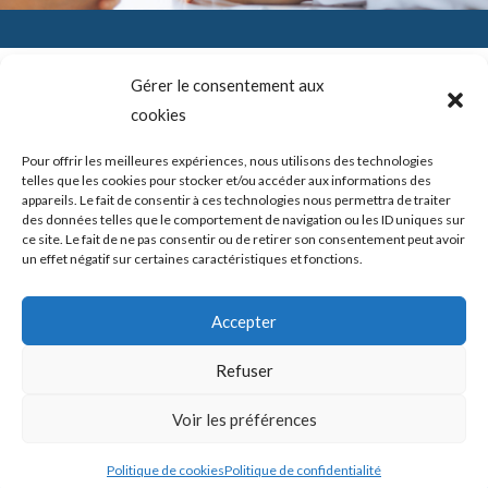
Gérer le consentement aux
cookies
SADAM (Syndrome Algo-Dysfonctionnel de l’Appareil
Mandicateur – DTM ( les désordres ou dysfonctions de
l’articulation temporo-mandibulaire) – Troubles temporo-
Pour offrir les meilleures expériences, nous utilisons des technologies
mandibulaires. Douleurs de l’ATM – Blocage de la mâchoire –
telles que les cookies pour stocker et/ou accéder aux informations des
Bruits – Articulation de la mâchoire. Douleur mâchoire
appareils. Le fait de consentir à ces technologies nous permettra de traiter
des données telles que le comportement de navigation ou les ID uniques sur
ce site. Le fait de ne pas consentir ou de retirer son consentement peut avoir
un effet négatif sur certaines caractéristiques et fonctions.
Copyright © 2026 shortcodeATM Guide Douleurs et/ou blocages
Accepter
de la mâchoire -
Politique de confidentialité
|
Politique des cookies
Refuser
Mis en place par ATM Guide Douleurs et/ou blocages de la
Voir les préférences
mâchoire
Politique de cookies
Politique de confidentialité